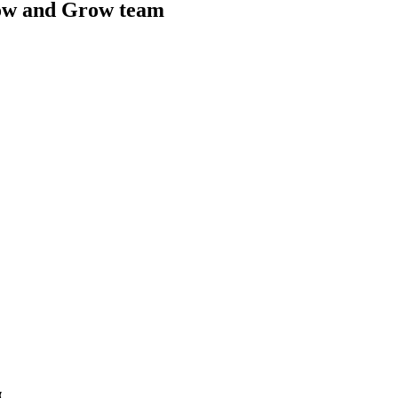
ow and Grow team
α