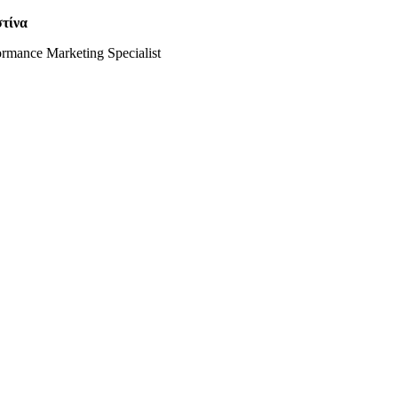
τίνα
ormance Marketing Specialist